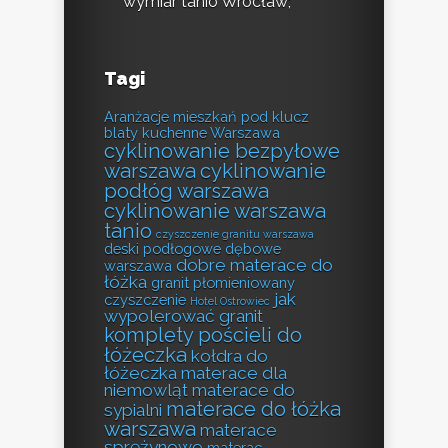
wymiar tanio Wrocław;
Tagi
Aranżacje mieszkań pod klucz
blaty kuchenne Warszawa
cyklinowanie bezpyłowe
warszawa
cyklinowanie
podłóg warszawa
cyklinowanie warszawa
tanio
czyszczenie granitu warszawa
deski podłogowe dębowe
dobre materace do
warszawa
łóżka
granit płomieniowany
jak
czyszczenie
Hotel Ostrowiec
wypolerować granit
komplety pościeli do
łóżeczka
kołdra do
łóżeczka
materace dla
niemowląt
materace do
materace do łóżka
sypialni
warszawa
materace
sprężynowe
materac