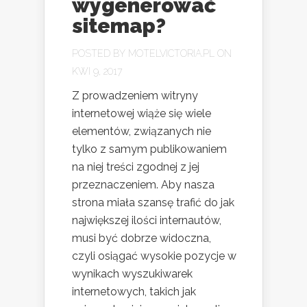
wygenerować
sitemap?
POSTED BY
MOTELVICTORIA.PL
ON
KWI 9, 2017
Z prowadzeniem witryny
internetowej wiąże się wiele
elementów, związanych nie
tylko z samym publikowaniem
na niej treści zgodnej z jej
przeznaczeniem. Aby nasza
strona miała szansę trafić do jak
największej ilości internautów,
musi być dobrze widoczna,
czyli osiągać wysokie pozycje w
wynikach wyszukiwarek
internetowych, takich jak