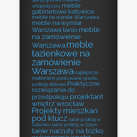
meble
ortopedyczny
gabinetowe katowice
meble na wymiar Warszawa
meble na wymiar
meble
Warszawa tanio
na zamówienie
meble
Warszawa
łazienkowe na
zamówienie
Warszawa
najlepsze
materace
piaskowanie granitu
Praktyczne
podłogi dębowe
rozwiązania do
projektant
przedpokoju
wnętrz wrocław
Projekty mieszkań
pod klucz
salon podłóg w
Gdańsku
salon podłóg w Gdyni
tanie narzuty na łóżko