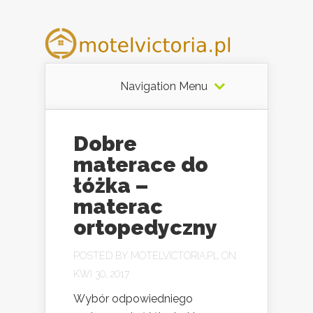
Navigation Menu
Dobre
materace do
łóżka –
materac
ortopedyczny
POSTED BY
MOTELVICTORIA.PL
ON
KWI 30, 2017
Wybór odpowiedniego