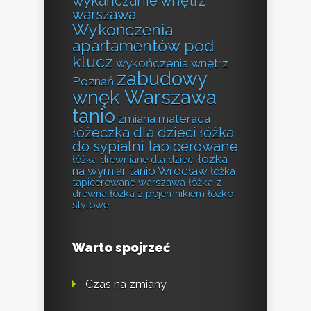
wykańczanie wnętrz
warszawa
Wykończenia
apartamentów pod
klucz
wykończenia wnętrz
zabudowy
Poznań
wnęk Warszawa
tanio
zmiana materaca
łóżeczka dla dzieci
łóżka
do sypialni tapicerowane
łóżka
łóżka drewniane dla dzieci
na wymiar tanio Wrocław
łóżka
tapicerowane warszawa
łóżka z
drewna
łóżka z pojemnikiem
łóżko
stylowe
Warto spojrzeć
Czas na zmiany