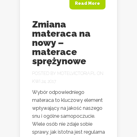
Read More
Zmiana
materaca na
nowy –
materace
sprężynowe
POSTED BY
MOTELVICTORIA.PL
ON
KWI 24, 2017
Wybór odpowiedniego
materaca to kluczowy element
wpływający na jakość naszego
snu i ogólne samopoczucie.
Wiele osób nie zdaje sobie
sprawy, jak istotna jest regularna