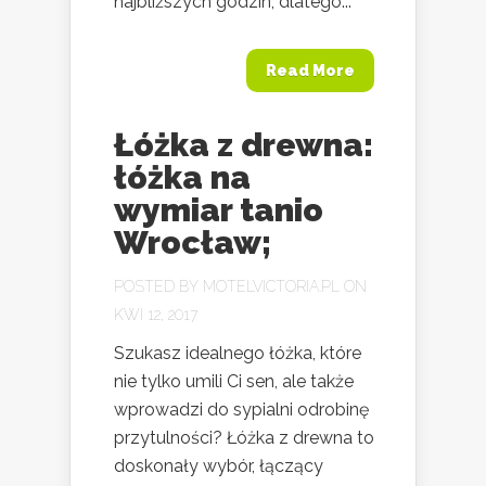
najbliższych godzin, dlatego...
Read More
Łóżka z drewna:
łóżka na
wymiar tanio
Wrocław;
POSTED BY
MOTELVICTORIA.PL
ON
KWI 12, 2017
Szukasz idealnego łóżka, które
nie tylko umili Ci sen, ale także
wprowadzi do sypialni odrobinę
przytulności? Łóżka z drewna to
doskonały wybór, łączący