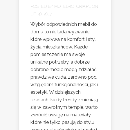
POSTED BY
MOTELVICTORIA.PL
ON
LIP 30, 2017
Wybór odpowiednich mebli do
domu to nie lada wyzwanie,
które wpływa na komfort i styl
życia mieszkańców. Każde
pomieszczenie ma swoje
unikalne potrzeby, a dobrze
dobrane meble mogą zdziałać
prawdziwe cuda, zarówno pod
względem funkcjonalności, jak i
estetyki. W dzisiejszych
czasach, kiedy trendy zmieniają
się w zawrotnym tempie, warto
zwrócić uwagę na materiały,
które nie tylko pasują do stylu
wnętrza, ale również są trwałe i