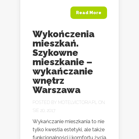
Read More
Wykończenia
mieszkań.
Szykowne
mieszkanie –
wykańczanie
wnętrz
Warszawa
POSTED BY
MOTELVICTORIA.PL
ON
SIE 20, 2017
Wykańczanie mieszkania to nie
tylko kwestia estetyki, ale także
funkcjonalności i komfortu życia.