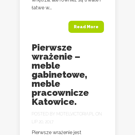
łatwe w...
Read More
Pierwsze
wrażenie –
meble
gabinetowe,
meble
pracownicze
Katowice.
POSTED BY
MOTELVICTORIA.PL
ON
LIP 20, 2017
Pierwsze wrażenie jest