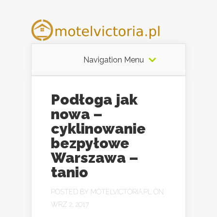
Navigation Menu
Podłoga jak
nowa –
cyklinowanie
bezpyłowe
Warszawa –
tanio
POSTED BY
MOTELVICTORIA.PL
ON
WRZ 2, 2017