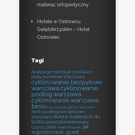
materac ortopedyczny
Hotele w Ostrowcu
Świętokrzyskim – Hotel
Ostrowiec
Tagi
Aranżacje mieszkań pod klucz
blaty kuchenne Warszawa
cyklinowanie bezpyłowe
warszawa
cyklinowanie
podłóg warszawa
cyklinowanie warszawa
tanio
czyszczenie granitu warszawa
deski podłogowe dębowe
dobre materace do
warszawa
łóżka
granit płomieniowany
jak
czyszczenie
Hotel Ostrowiec
wypolerować granit