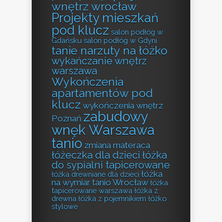
wnętrz wrocław
Projekty mieszkań
pod klucz
salon podłóg w
Gdańsku
salon podłóg w Gdyni
tanie narzuty na łóżko
wykańczanie wnętrz
warszawa
Wykończenia
apartamentów pod
klucz
wykończenia wnętrz
zabudowy
Poznań
wnęk Warszawa
tanio
zmiana materaca
łóżeczka dla dzieci
łóżka
do sypialni tapicerowane
łóżka
łóżka drewniane dla dzieci
na wymiar tanio Wrocław
łóżka
tapicerowane warszawa
łóżka z
drewna
łóżka z pojemnikiem
łóżko
stylowe