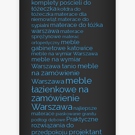
komplety pościeli do
łóżeczka
kołdra do
łóżeczka
materace dla
niemowląt
materace do
materace do łóżka
sypialni
warszawa
materace
sprężynowe
materac
meble
ortopedyczny
gabinetowe katowice
meble na wymiar Warszawa
meble na wymiar
meble
Warszawa tanio
na zamówienie
meble
Warszawa
łazienkowe na
zamówienie
Warszawa
najlepsze
materace
piaskowanie granitu
Praktyczne
podłogi dębowe
rozwiązania do
projektant
przedpokoju