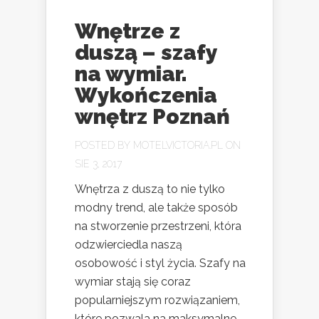
Wnętrze z
duszą – szafy
na wymiar.
Wykończenia
wnętrz Poznań
POSTED BY
MOTELVICTORIA.PL
ON
SIE 3, 2017
Wnętrza z duszą to nie tylko
modny trend, ale także sposób
na stworzenie przestrzeni, która
odzwierciedla naszą
osobowość i styl życia. Szafy na
wymiar stają się coraz
popularniejszym rozwiązaniem,
które pozwala na maksymalne