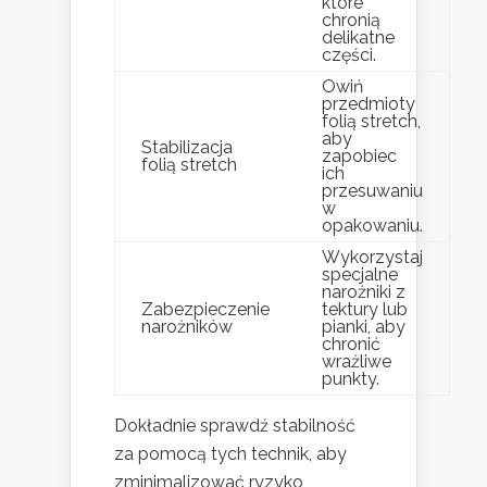
które
chronią
delikatne
części.
Owiń
przedmioty
folią stretch,
aby
Stabilizacja
zapobiec
folią stretch
ich
przesuwaniu
w
opakowaniu.
Wykorzystaj
specjalne
narożniki z
Zabezpieczenie
tektury lub
narożników
pianki, aby
chronić
wrażliwe
punkty.
Dokładnie sprawdź stabilność
za pomocą tych technik, aby
zminimalizować ryzyko