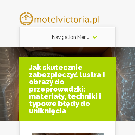
Navigation Menu
Jak skutecznie
zabezpieczyć lustra i
obrazy do
przeprowadzki:
materiały, techniki i
typowe błędy do
uniknięcia