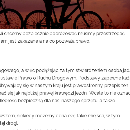
eśli chcemy bezpiecznie podróżować musimy przestrzegać
nam jest zakazane a na co pozwala prawo.
ogowego, a więc podążając za tym stwierdzeniem osoba ja
w ustawie Prawo o Ruchu Drogowym. Podstawy zapewne ka
dbywający się w naszym kraju jest prawostronny, przepis ten
się jak najbliżej prawej krawędzi jezdni. Wcale to nie ozna
głość bezpieczną dla nas, naszego sprzętu, a także
Owszem, niekiedy możemy odnaleźć takie miejsca, w tym
ej drogi.