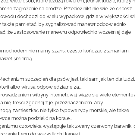
z wiele osób, które jeżdżą rowerem, jednak ludzie, którzy n
omne zagrożenie na drodze. Przecież nikt nie wie, że chcesz
 powodu dochodzi do wielu wypadków, gdzie w większości w
ży także pamiętać, by sygnalizować manewr odpowiednio
iętać, że zastosowanie manewru odpowiednio wcześniej daje
samochodem nie mamy szans, często kończąc złamaniami,
nawet śmiercią.
Mechanizm szczepień dla psów jest taki sam jak ten dla ludzi
erii albo wirusa odpowiedzialne za...
prowadzeniem witryny internetowej wiąże się wiele elementó
iej treści zgodnej z jej przeznaczeniem. Aby...
ogą zamieszkać nie tylko typowe ryby morskie, ale także
wce można podzielić na korale...
anizmu człowieka występuje tak zwany czerwony barwnik, c
zanie tlenu do wszystkich tkanek i...