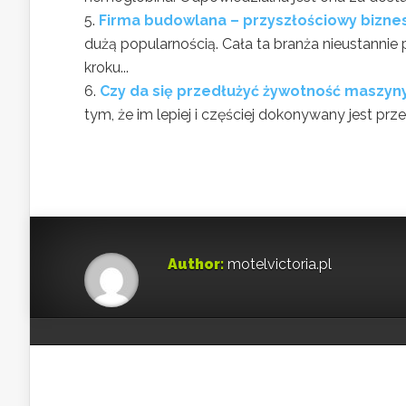
Firma budowlana – przyszłościowy bizne
dużą popularnością. Cała ta branża nieustanni
kroku...
Czy da się przedłużyć żywotność maszyn
tym, że im lepiej i częściej dokonywany jest prz
Author:
motelvictoria.pl