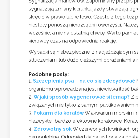
Sygnalizacja manewrów. Zapominany przepis prze
sygnalizują zmiany kierunku jazdy stwarzają ogr
skręcić w prawo lub w lewo. Często z tego też
niestety ponoszą nierozsądni rowerzyści. Nale
wcześnie, a nie na ostatnią chwilę. Warto pam
kierowcy czas na odpowiednią reakcję.
Wypadki są niebezpieczne, z nadjeżdżającym 
stłuczeniami lub dużo cięższymi obrażeniami a 
Podobne posty:
Szczepienia psa – na co się zdecydować
organizmu wprowadzana jest niewielka ilość bakt
W jaki sposób wygenerować sitemap?
Z 
związanych nie tylko z samym publikowaniem na n
Pokarm dla koralów
W akwarium morskim, m
niezwykłe i bardzo efektowne koralowce. Koralo
Zdrowotny sok
W czerwonych krwinkach org
hemoglobina. Odpowiedzialna jest ona za dostarc