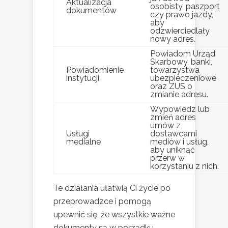
Aktualizacja
osobisty, paszport
dokumentów
czy prawo jazdy,
aby
odzwierciedlały
nowy adres.
Powiadom Urząd
Skarbowy, banki,
Powiadomienie
towarzystwa
instytucji
ubezpieczeniowe
oraz ZUS o
zmianie adresu.
Wypowiedz lub
zmień adres
umów z
Usługi
dostawcami
medialne
mediów i usług,
aby uniknąć
przerw w
korzystaniu z nich.
Te działania ułatwią Ci życie po
przeprowadzce i pomogą
upewnić się, że wszystkie ważne
dokumenty są w porządku.