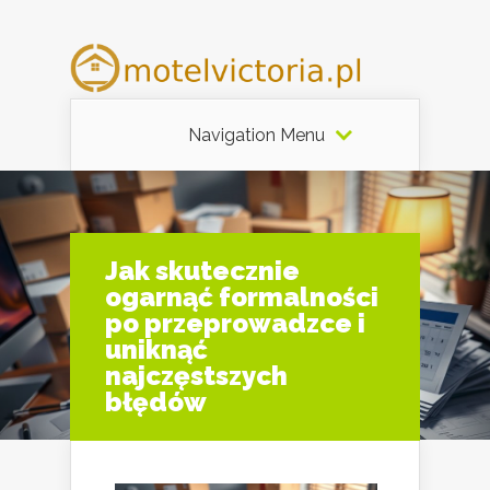
Navigation Menu
Jak skutecznie
ogarnąć formalności
po przeprowadzce i
uniknąć
najczęstszych
błędów