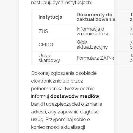
następujących instytucjach:
Dokumenty do
T
Instytucja
zaktualizowania
z
Informacja o
7
ZUS
zmianie adresu
p
Wpis
7
CEIDG
aktualizacyjny
p
Urząd
J
Formularz ZAP-3
skarbowy
p
Dokonaj zgłoszenia osobiście,
elektronicznie lub przez
pełnomocnika. Niezwłocznie
informuj
dostawców mediów
,
banki i ubezpieczycieli o zmianie
adresu, aby zapewnić ciągłość
usług. Przypominaj sobie o
konieczności aktualizacji