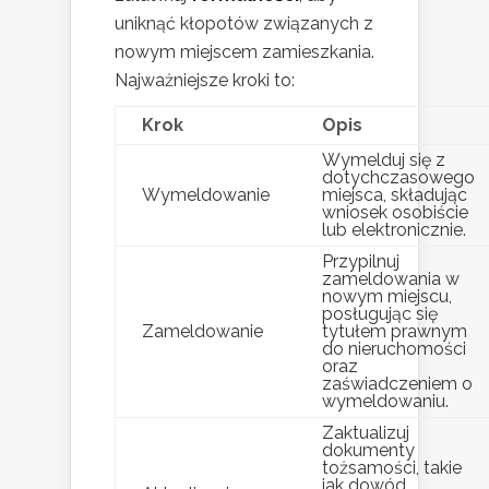
uniknąć kłopotów związanych z
nowym miejscem zamieszkania.
Najważniejsze kroki to:
Krok
Opis
Wymelduj się z
dotychczasowego
Wymeldowanie
miejsca, składując
wniosek osobiście
lub elektronicznie.
Przypilnuj
zameldowania w
nowym miejscu,
posługując się
Zameldowanie
tytułem prawnym
do nieruchomości
oraz
zaświadczeniem o
wymeldowaniu.
Zaktualizuj
dokumenty
tożsamości, takie
jak dowód