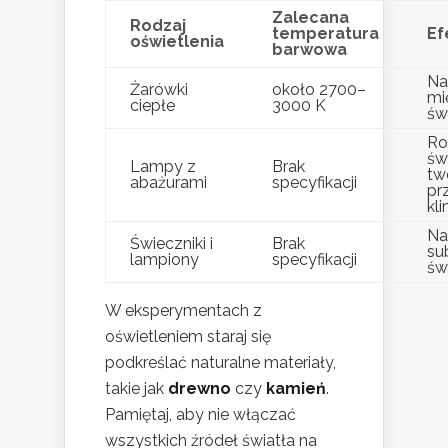
Zalecana
Rodzaj
temperatura
Ef
oświetlenia
barwowa
Na
Żarówki
około 2700–
mi
ciepłe
3000 K
św
Ro
św
Lampy z
Brak
tw
abażurami
specyfikacji
pr
kl
Na
Świeczniki i
Brak
su
lampiony
specyfikacji
św
W eksperymentach z
oświetleniem staraj się
podkreślać naturalne materiały,
takie jak
drewno
czy
kamień
.
Pamiętaj, aby nie włączać
wszystkich źródeł światła na