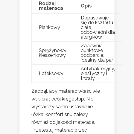
Rodzaj
Opis
materaca
Dopasowuje
się do kształtu
Piankowy
ciała,
odpowiedni dla
alergików.
Zapewnia
Sprężynowy
punktowe
kieszeniowy
podparcie,
idealny dla par.
Antybakteryjny,
Lateksowy
elastyczny i
trwały.
Zadbaj, aby materac właściwie
wspierał twój kręgosłup. Nie
wystarczy samo ustawienie
łóżka; komfort snu zależy
również od jakości materaca.
Przetestuj materac przed