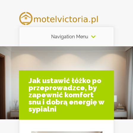
Navigation Menu
Jak ustawić łóżko po
przeprowadzce, by
zapewnić komfort
snu i dobrą energię w
sypialni