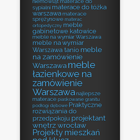
niemowląt
materace do
materace do łóżka
sypialni
warszawa
materace
sprężynowe
materac
meble
ortopedyczny
gabinetowe katowice
meble na wymiar Warszawa
meble na wymiar
meble
Warszawa tanio
na zamówienie
meble
Warszawa
łazienkowe na
zamówienie
Warszawa
najlepsze
materace
piaskowanie granitu
Praktyczne
podłogi dębowe
rozwiązania do
projektant
przedpokoju
wnętrz wrocław
Projekty mieszkań