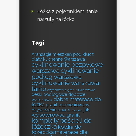
Łóżka z pojemnikiem, tanie
narzuty na łóżko
Tagi
Aranżacje mieszkań pod klucz
blaty kuchenne Warszawa
cyklinowanie bezpyłowe
warszawa
cyklinowanie
podłóg warszawa
cyklinowanie warszawa
tanio
czyszczenie granitu warszawa
deski podłogowe dębowe
dobre materace do
warszawa
łóżka
granit płomieniowany
jak
czyszczenie
Hotel Ostrowiec
wypolerować granit
komplety pościeli do
łóżeczka
kołdra do
łóżeczka
materace dla