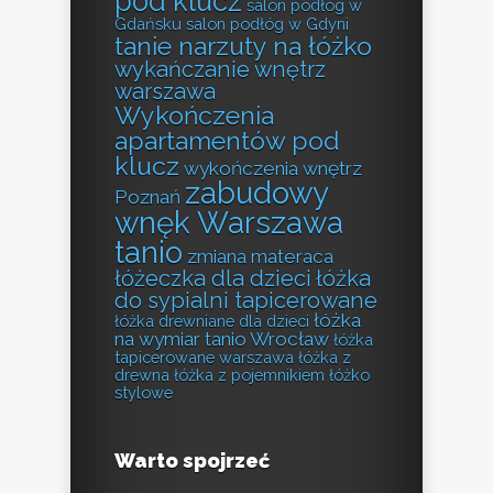
pod klucz
salon podłóg w
Gdańsku
salon podłóg w Gdyni
tanie narzuty na łóżko
wykańczanie wnętrz
warszawa
Wykończenia
apartamentów pod
klucz
wykończenia wnętrz
zabudowy
Poznań
wnęk Warszawa
tanio
zmiana materaca
łóżeczka dla dzieci
łóżka
do sypialni tapicerowane
łóżka
łóżka drewniane dla dzieci
na wymiar tanio Wrocław
łóżka
tapicerowane warszawa
łóżka z
drewna
łóżka z pojemnikiem
łóżko
stylowe
Warto spojrzeć