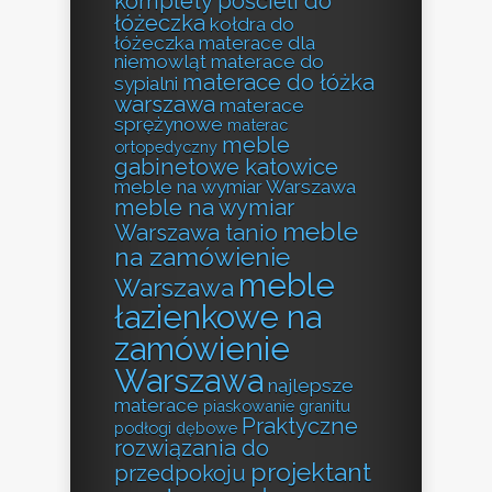
komplety pościeli do
łóżeczka
kołdra do
łóżeczka
materace dla
niemowląt
materace do
materace do łóżka
sypialni
warszawa
materace
sprężynowe
materac
meble
ortopedyczny
gabinetowe katowice
meble na wymiar Warszawa
meble na wymiar
meble
Warszawa tanio
na zamówienie
meble
Warszawa
łazienkowe na
zamówienie
Warszawa
najlepsze
materace
piaskowanie granitu
Praktyczne
podłogi dębowe
rozwiązania do
projektant
przedpokoju