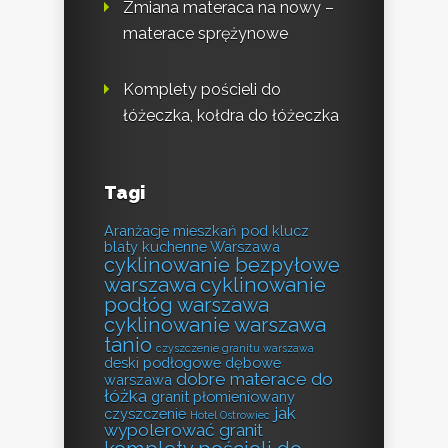
Zmiana materaca na nowy –
materace sprężynowe
Komplety pościeli do
łóżeczka, kołdra do łóżeczka
Tagi
Aranżacje mieszkań pod klucz
blaty kuchenne Warszawa
cyklinowanie bezpyłowe
warszawa
cyklinowanie
podłóg warszawa
cyklinowanie warszawa
tanio
czyszczenie granitu warszawa
deski podłogowe dębowe
dobre materace do
warszawa
łóżka
granit płomieniowany
jak
czyszczenie
Hotel Ostrowiec
wypolerować granit