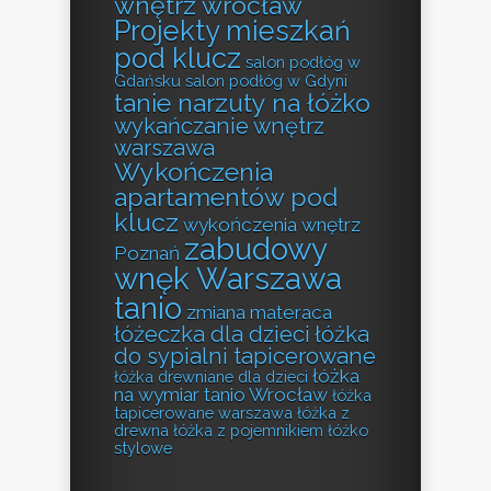
wnętrz wrocław
Projekty mieszkań
pod klucz
salon podłóg w
Gdańsku
salon podłóg w Gdyni
tanie narzuty na łóżko
wykańczanie wnętrz
warszawa
Wykończenia
apartamentów pod
klucz
wykończenia wnętrz
zabudowy
Poznań
wnęk Warszawa
tanio
zmiana materaca
łóżeczka dla dzieci
łóżka
do sypialni tapicerowane
łóżka
łóżka drewniane dla dzieci
na wymiar tanio Wrocław
łóżka
tapicerowane warszawa
łóżka z
drewna
łóżka z pojemnikiem
łóżko
stylowe