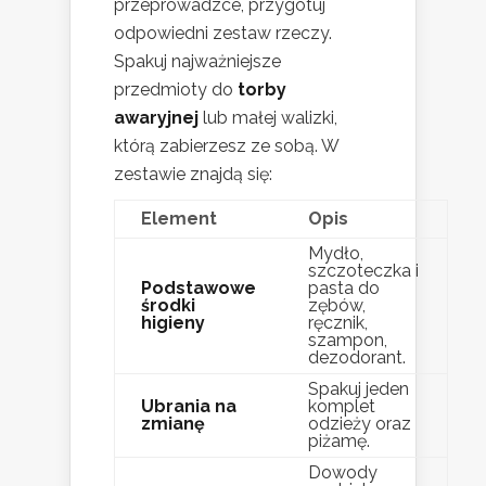
przeprowadzce, przygotuj
odpowiedni zestaw rzeczy.
Spakuj najważniejsze
przedmioty do
torby
awaryjnej
lub małej walizki,
którą zabierzesz ze sobą. W
zestawie znajdą się:
Element
Opis
Mydło,
szczoteczka i
Podstawowe
pasta do
środki
zębów,
higieny
ręcznik,
szampon,
dezodorant.
Spakuj jeden
Ubrania na
komplet
zmianę
odzieży oraz
piżamę.
Dowody