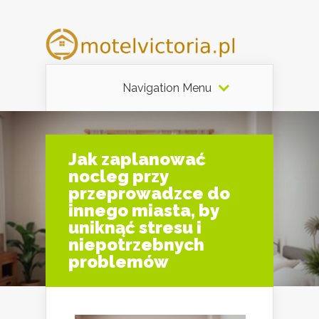
Navigation Menu
Jak zaplanować
nocleg przy
przeprowadzce do
innego miasta, by
uniknąć stresu i
niepotrzebnych
problemów