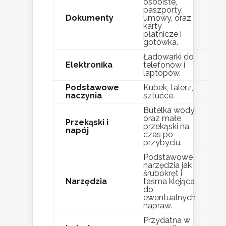
osobiste,
paszporty,
Dokumenty
umowy, oraz
karty
płatnicze i
gotówka.
Ładowarki do
Elektronika
telefonów i
laptopów.
Podstawowe
Kubek, talerz,
naczynia
sztućce.
Butelka wody
oraz małe
Przekąski i
przekąski na
napój
czas po
przybyciu.
Podstawowe
narzędzia jak
śrubokręt i
Narzędzia
taśma klejąca
do
ewentualnych
napraw.
Przydatna w