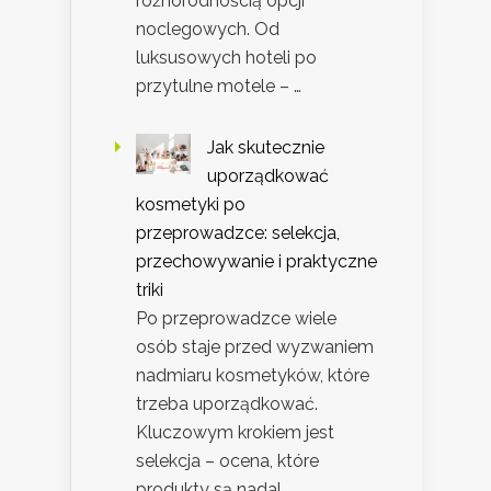
różnorodnością opcji
noclegowych. Od
luksusowych hoteli po
przytulne motele – …
Jak skutecznie
uporządkować
kosmetyki po
przeprowadzce: selekcja,
przechowywanie i praktyczne
triki
Po przeprowadzce wiele
osób staje przed wyzwaniem
nadmiaru kosmetyków, które
trzeba uporządkować.
Kluczowym krokiem jest
selekcja – ocena, które
produkty są nadal …