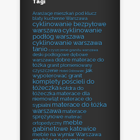
Tagi
Aranżacje mieszkań pod klucz
blaty kuchenne Warszawa
cyklinowanie bezpyłowe
warszawa
cyklinowanie
podłóg warszawa
cyklinowanie warszawa
tanio
czyszczenie granitu warszawa
deski podłogowe dębowe
dobre materace do
warszawa
łóżka
granit płomieniowany
jak
czyszczenie
Hotel Ostrowiec
wypolerować granit
komplety pościeli do
łóżeczka
kołdra do
łóżeczka
materace dla
niemowląt
materace do
materace do łóżka
sypialni
warszawa
materace
sprężynowe
materac
meble
ortopedyczny
gabinetowe katowice
meble na wymiar Warszawa