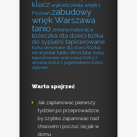
klucz
wykończenia wnętrz
zabudowy
Poznań
wnęk Warszawa
tanio
zmiana materaca
łóżeczka dla dzieci
łóżka
do sypialni tapicerowane
łóżka
łóżka drewniane dla dzieci
na wymiar tanio Wrocław
łóżka
tapicerowane warszawa
łóżka z
drewna
łóżka z pojemnikiem
łóżko
stylowe
Warto spojrzeć
Jak zaplanować pierwszy
tydzień po przeprowadzce,
by szybko zapanować nad
chaosem i poczuć się jak w
domu