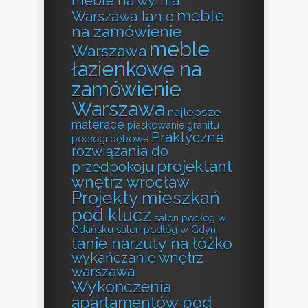
meble na wymiar
meble
Warszawa tanio
na zamówienie
meble
Warszawa
łazienkowe na
zamówienie
Warszawa
najlepsze
materace
piaskowanie granitu
Praktyczne
podłogi dębowe
rozwiązania do
projektant
przedpokoju
wnętrz wrocław
Projekty mieszkań
pod klucz
salon podłóg w
Gdańsku
salon podłóg w Gdyni
tanie narzuty na łóżko
wykańczanie wnętrz
warszawa
Wykończenia
apartamentów pod