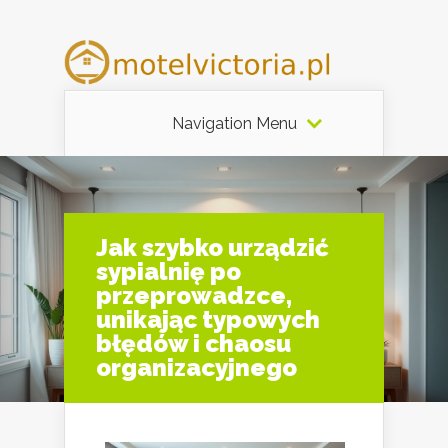
Navigation Menu
Jak szybko urządzić
sypialnię po
przeprowadzce,
unikając typowych
błędów i chaosu
organizacyjnego