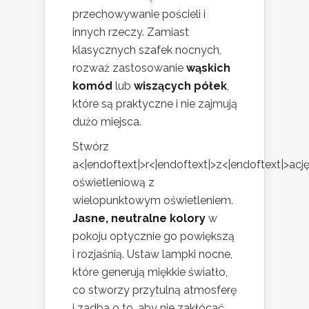
przechowywanie pościeli i
innych rzeczy. Zamiast
klasycznych szafek nocnych,
rozważ zastosowanie
wąskich
komód
lub
wiszących półek
,
które są praktyczne i nie zajmują
dużo miejsca.
Stwórz
a<|endoftext|>r<|endoftext|>z<|endoftext|>acj
oświetleniową z
wielopunktowym oświetleniem.
Jasne, neutralne kolory
w
pokoju optycznie go powiększą
i rozjaśnią. Ustaw lampki nocne,
które generują miękkie światło,
co stworzy przytulną atmosferę
i zadba o to, aby nie zakłócać