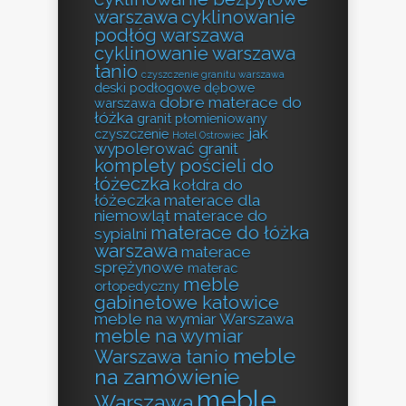
warszawa
cyklinowanie
podłóg warszawa
cyklinowanie warszawa
tanio
czyszczenie granitu warszawa
deski podłogowe dębowe
dobre materace do
warszawa
łóżka
granit płomieniowany
jak
czyszczenie
Hotel Ostrowiec
wypolerować granit
komplety pościeli do
łóżeczka
kołdra do
łóżeczka
materace dla
niemowląt
materace do
materace do łóżka
sypialni
warszawa
materace
sprężynowe
materac
meble
ortopedyczny
gabinetowe katowice
meble na wymiar Warszawa
meble na wymiar
meble
Warszawa tanio
na zamówienie
meble
Warszawa