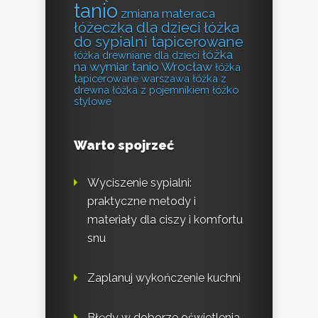
tanio
zmiana materaca
łóżeczka dla dzieci
łóżka
do sypialni tapicerowane
łóżka
łóżka drewniane dla dzieci
na wymiar tanio Wrocław
łóżka
tapicerowane warszawa
łóżka z
drewna
łóżka z pojemnikiem
łóżko
stylowe
Warto spojrzeć
Wyciszenie sypialni:
praktyczne metody i
materiały dla ciszy i komfortu
snu
Zaplanuj wykończenie kuchni
Błędy w doborze oświetlenia