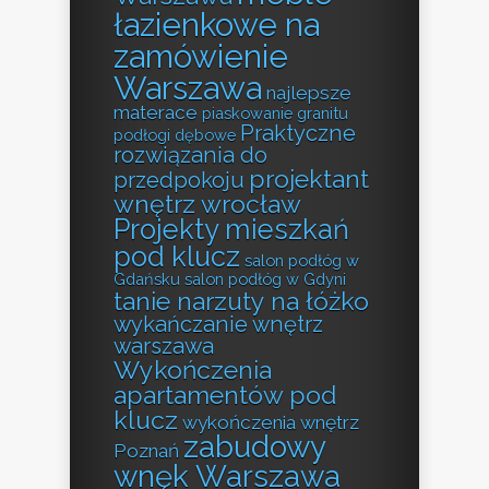
łazienkowe na
zamówienie
Warszawa
najlepsze
materace
piaskowanie granitu
Praktyczne
podłogi dębowe
rozwiązania do
projektant
przedpokoju
wnętrz wrocław
Projekty mieszkań
pod klucz
salon podłóg w
Gdańsku
salon podłóg w Gdyni
tanie narzuty na łóżko
wykańczanie wnętrz
warszawa
Wykończenia
apartamentów pod
klucz
wykończenia wnętrz
zabudowy
Poznań
wnęk Warszawa