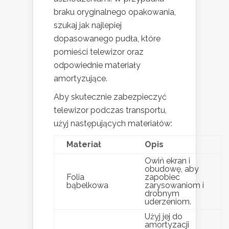
braku oryginalnego opakowania,
szukaj jak najlepiej
dopasowanego pudła, które
pomieści telewizor oraz
odpowiednie materiały
amortyzujące.
Aby skutecznie zabezpieczyć
telewizor podczas transportu,
użyj następujących materiałów:
Materiał
Opis
Owiń ekran i
obudowę, aby
Folia
zapobiec
bąbelkowa
zarysowaniom i
drobnym
uderzeniom.
Użyj jej do
amortyzacji