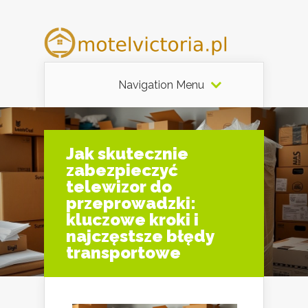
Navigation Menu
Jak skutecznie
zabezpieczyć
telewizor do
przeprowadzki:
kluczowe kroki i
najczęstsze błędy
transportowe