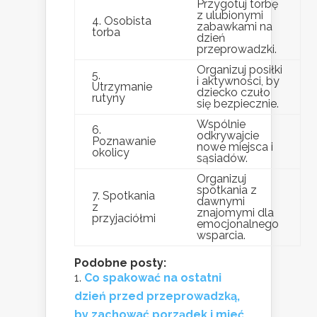
Przygotuj torbę
z ulubionymi
4. Osobista
zabawkami na
torba
dzień
przeprowadzki.
Organizuj posiłki
5.
i aktywności, by
Utrzymanie
dziecko czuło
rutyny
się bezpiecznie.
Wspólnie
6.
odkrywajcie
Poznawanie
nowe miejsca i
okolicy
sąsiadów.
Organizuj
spotkania z
7. Spotkania
dawnymi
z
znajomymi dla
przyjaciółmi
emocjonalnego
wsparcia.
Podobne posty:
Co spakować na ostatni
dzień przed przeprowadzką,
by zachować porządek i mieć