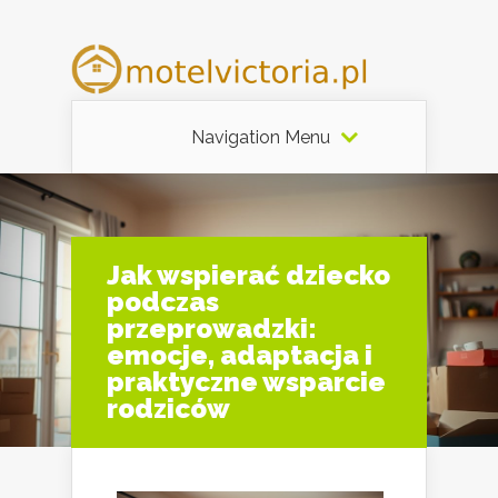
Navigation Menu
Jak wspierać dziecko
podczas
przeprowadzki:
emocje, adaptacja i
praktyczne wsparcie
rodziców