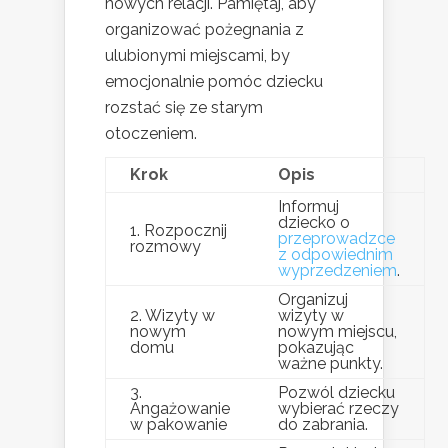
nowych relacji. Pamiętaj, aby
organizować pożegnania z
ulubionymi miejscami, by
emocjonalnie pomóc dziecku
rozstać się ze starym
otoczeniem.
Krok
Opis
Informuj
dziecko o
1. Rozpocznij
przeprowadzce
rozmowy
z odpowiednim
wyprzedzeniem
.
Organizuj
2. Wizyty w
wizyty w
nowym
nowym miejscu,
domu
pokazując
ważne punkty.
3.
Pozwól dziecku
Angażowanie
wybierać rzeczy
w pakowanie
do zabrania.