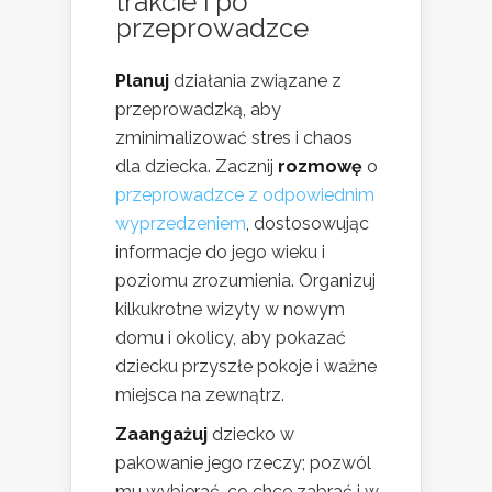
trakcie i po
przeprowadzce
Planuj
działania związane z
przeprowadzką, aby
zminimalizować stres i chaos
dla dziecka. Zacznij
rozmowę
o
przeprowadzce z odpowiednim
wyprzedzeniem
, dostosowując
informacje do jego wieku i
poziomu zrozumienia. Organizuj
kilkukrotne wizyty w nowym
domu i okolicy, aby pokazać
dziecku przyszłe pokoje i ważne
miejsca na zewnątrz.
Zaangażuj
dziecko w
pakowanie jego rzeczy; pozwól
mu wybierać, co chce zabrać i w